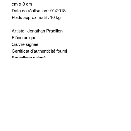
cm x 3 cm
Date de réalisation : 01/2018
Poids approximatif : 10 kg
Artiste : Jonathan Pradillon
Pièce unique
Œuvre signée
Certificat d’authenticité fourni
Emballage soigné
Œuvre réalisée sur commande
Contactez-nous pour toutes
demandes
https://www.artinsolite.com/contact
Aucun avis pour le moment
Partagez votre expérience, soyez le