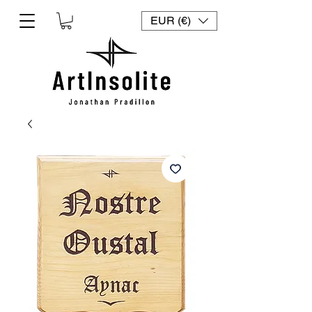
EUR (€)