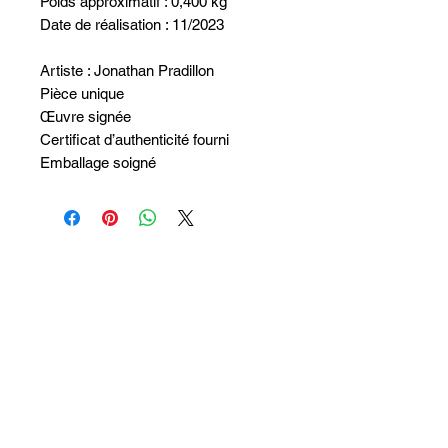
Poids approximatif : 0,400 kg
Date de réalisation : 11/2023
Artiste : Jonathan Pradillon
Pièce unique
Œuvre signée
Certificat d’authenticité fourni
Emballage soigné
Aucun avis pour le moment
Partagez votre expérience, soyez le
premier à laisser un avis.
Laisser un avis