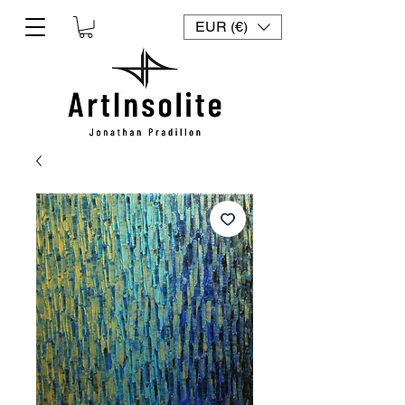
EUR (€)