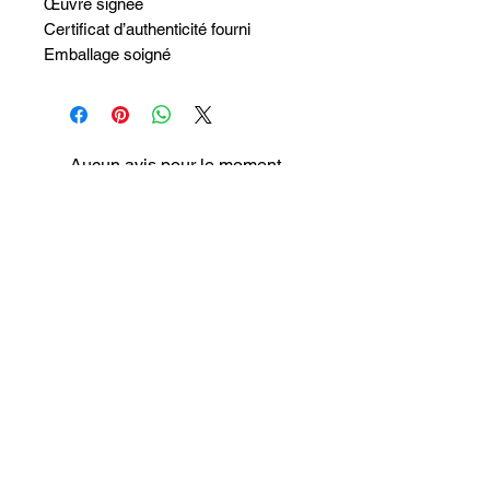
Œuvre signée
Certificat d’authenticité fourni
Emballage soigné
Aucun avis pour le moment
Partagez votre expérience, soyez le
premier à laisser un avis.
Laisser un avis