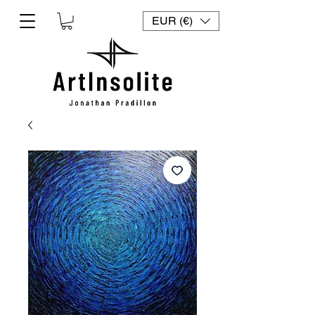
EUR (€)