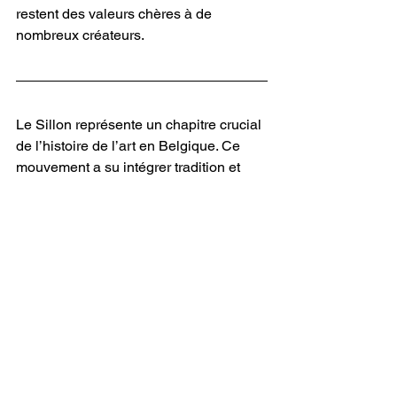
restent des valeurs chères à de 
nombreux créateurs.
Le Sillon représente un chapitre crucial 
de l’histoire de l’art en Belgique. Ce 
mouvement a su intégrer tradition et 
modernité en mettant en avant une 
esthétique réaliste et humaniste. Ses 
membres ont célébré la nature et la 
simplicité avec un savoir-faire 
exceptionnel, tout en réaffirmant 
l’importance d’un art ancré dans la 
réalité. Bien qu’éphémère, Le Sillon 
continue de servir de source 
d’inspiration pour les artistes et les 
amateurs d’art en quête d’authenticité.