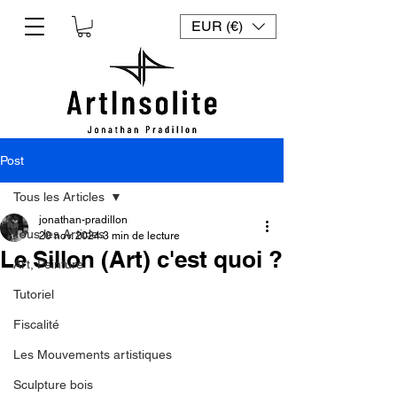
EUR (€)
Post
Tous les Articles
jonathan-pradillon
Tous les Articles
20 nov. 2024
3 min de lecture
Le Sillon (Art) c'est quoi ?
Art, Peinture
Tutoriel
Fiscalité
Les Mouvements artistiques
Sculpture bois