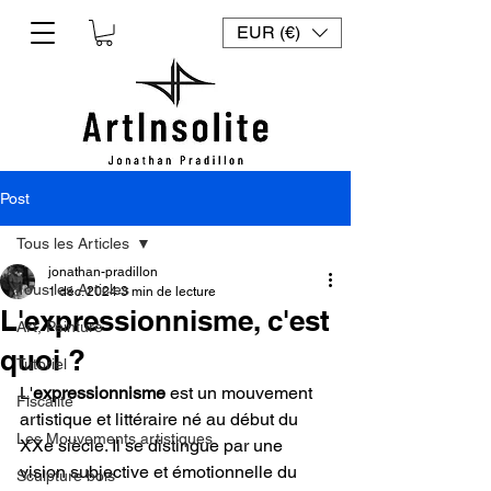
EUR (€)
Post
Tous les Articles
jonathan-pradillon
Tous les Articles
1 déc. 2024
3 min de lecture
L'expressionnisme, c'est
Art, Peinture
quoi ?
Tutoriel
L'
expressionnisme
 est un mouvement 
Fiscalité
artistique et littéraire né au début du 
Les Mouvements artistiques
XXe siècle. Il se distingue par une 
vision subjective et émotionnelle du 
Sculpture bois