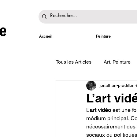
Accueil
Peinture
Tous les Articles
Art, Peinture
jonathan-pradillon
Les couleurs
Expositions
L’art vid
L’
art vidéo
 est une f
médium principal. Con
nécessairement des r
sociaux ou politique