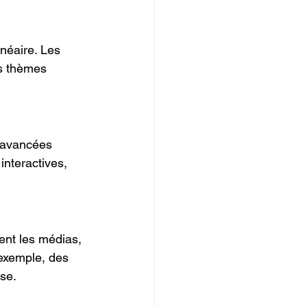
néaire. Les 
es thèmes 
s avancées 
interactives, 
gent les médias, 
 exemple, des 
se.