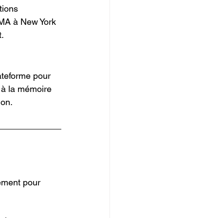
tions 
oMA à New York 
t.
ateforme pour 
, à la mémoire 
ion.
vement pour 