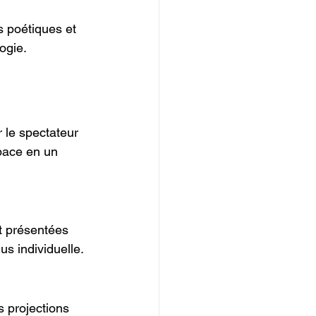
 poétiques et 
ogie.
 le spectateur 
pace en un 
t présentées 
s individuelle.
 projections 