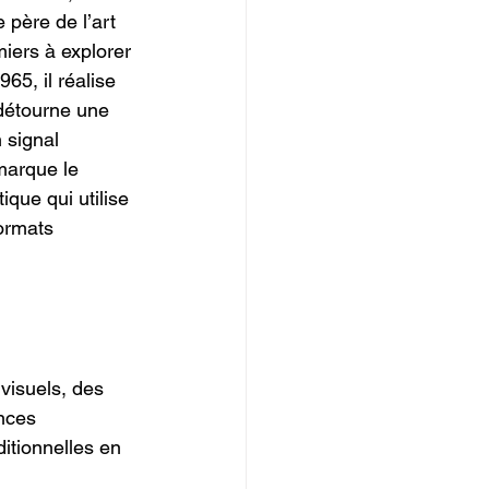
père de l’art 
miers à explorer 
965, il réalise 
détourne une 
 signal 
marque le 
que qui utilise 
ormats 
 visuels, des 
nces 
itionnelles en 