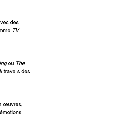
avec des 
omme 
TV 
ing
 ou 
The 
 à travers des 
es œuvres, 
 émotions 