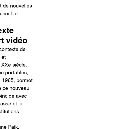
 de nouvelles 
ser l’art.
exte 
rt vidéo
contexte de 
 et 
 XXe siècle. 
o portables, 
 1965, permet 
e ce nouveau 
ïncide avec 
asse et la 
titutions 
ne Paik, 