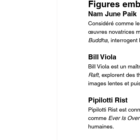
Figures emb
Nam June Paik
Considéré comme le p
œuvres novatrices mê
Buddha
, interrogent 
Bill Viola
Bill Viola est un maî
Raft
, explorent des t
images lentes et pui
Pipilotti Rist
Pipilotti Rist est co
comme 
Ever Is Over 
humaines.