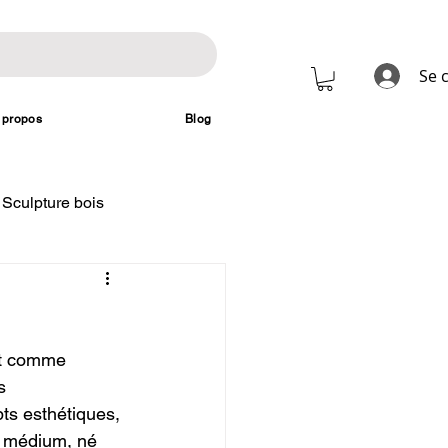
Se 
 propos
Blog
Sculpture bois
nt comme 
s 
ts esthétiques, 
e médium, né 