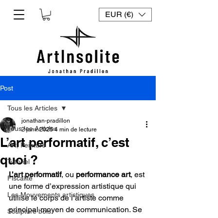
EUR (€)
Post
Tous les Articles
jonathan-pradillon
Tous les Articles
2 janv. 2025
4 min de lecture
L’art performatif, c’est
Art, Peinture
quoi ?
Tutoriel
L’art performatif
, ou 
performance art
, est 
Fiscalité
une forme d’expression artistique qui 
Les Mouvements artistiques
utilise le corps de l’artiste comme 
principal moyen de communication. Se 
Sculpture bois