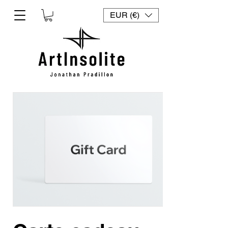
EUR (€)