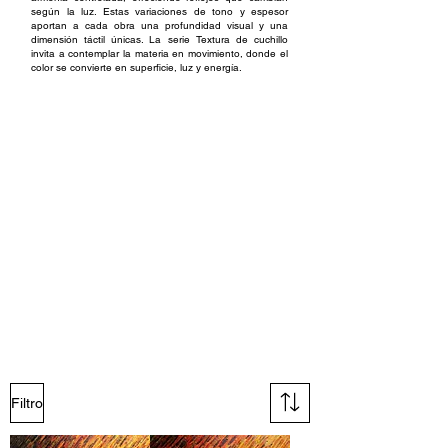
según la luz. Estas variaciones de tono y espesor
aportan a cada obra una profundidad visual y una
dimensión táctil únicas. La serie Textura de cuchillo
invita a contemplar la materia en movimiento, donde el
color se convierte en superficie, luz y energía.
Técnicas y materiales :
Las pinturas de la serie Textura de cuchillo están
realizadas con pintura acrílica sobre lienzo de algodón
blanqueado, montado en un bastidor de madera. El
artista trabaja la superficie con espátulas de distintos
tamaños, para conseguir efectos de relieve y textura
que varían según la densidad de la pintura aplicada. La
pintura se extiende con la espátula mediante gestos
controlados y repetidos, formando capas visibles que
capturan la luz y refuerzan la sensación de movimiento.
Los degradados diagonales parten del centro y se
extienden hacia las esquinas del lienzo, equilibrando
dirección y expansión. Los tonos vivos e iridiscentes
reaccionan a la luz, revelando matices sutiles y una
marcada profundidad visual. Cada obra está protegida
con un barniz brillante en aerosol, que preserva la
superficie y acentúa el brillo y la textura de los colores.
Filtro