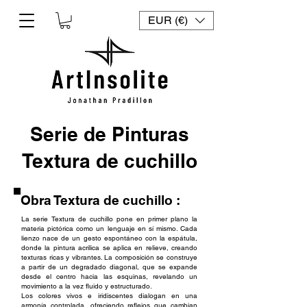
EUR (€)
​Serie de Pinturas
Textura de cuchillo
Obra Textura de cuchillo :
La serie Textura de cuchillo pone en primer plano la
materia pictórica como un lenguaje en sí mismo. Cada
lienzo nace de un gesto espontáneo con la espátula,
donde la pintura acrílica se aplica en relieve, creando
texturas ricas y vibrantes. La composición se construye
a partir de un degradado diagonal, que se expande
desde el centro hacia las esquinas, revelando un
movimiento a la vez fluido y estructurado.
Los colores vivos e iridiscentes dialogan en una
armonía controlada, ofreciendo reflejos que cambian