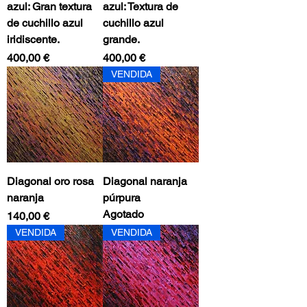
azul: Gran textura
azul: Textura de
de cuchillo azul
cuchillo azul
iridiscente.
grande.
Precio
Precio
400,00 €
400,00 €
VENDIDA
Diagonal oro rosa
Diagonal naranja
naranja
púrpura
Agotado
Precio
140,00 €
VENDIDA
VENDIDA