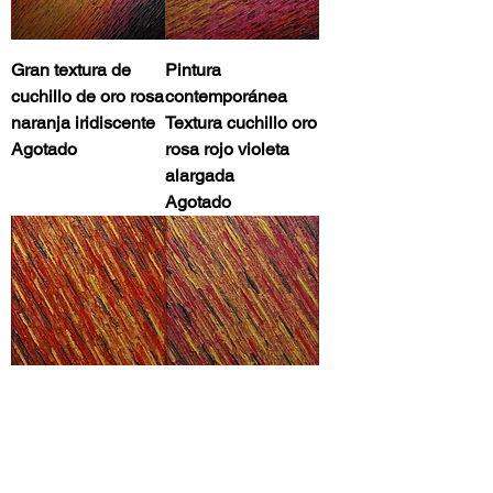
Gran textura de
Pintura
cuchillo de oro rosa
contemporánea
naranja iridiscente
Textura cuchillo oro
Agotado
rosa rojo violeta
alargada
Agotado
Cuadro moderno
Cuadro moderno
Textura cuchillo oro
Textura de cuchillo
rojo gris
dorado rojo
iridiscente
Precio
90,00 €