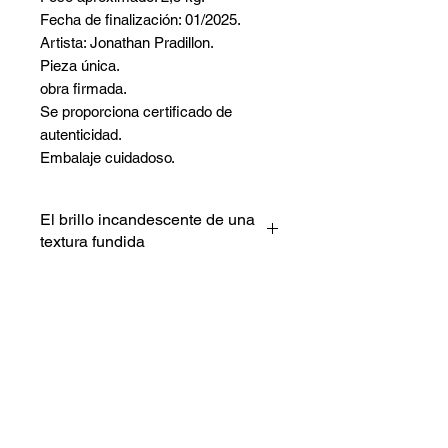
Fecha de finalización: 01/2025.
Artista: Jonathan Pradillon.
Pieza única.
obra firmada.
Se proporciona certificado de
autenticidad.
Embalaje cuidadoso.
El brillo incandescente de una
textura fundida
Esta obra se despliega como un
torrente de luz y calor, con capas
de colores flamígeros que
discurren en vibrantes
No hay reseñas todavía
diagonales. El trabajo de
Comparte tu opinión. Deja la primera
espátula revela un material denso
reseña.
y vivo, que capta la luz y da la