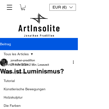
EUR (€)
Beitrag
Tous les Articles
jonathan-pradillon
Tous les Articles
27. Nov. 2024
2 Min. Lesezeit
Was ist Luminismus?
Malerei, Kunst
Tutorial
Künstlerische Bewegungen
Holzskulptur
Die Farben