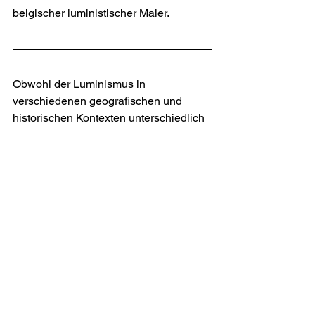
belgischer luministischer Maler.
Obwohl der Luminismus in 
verschiedenen geografischen und 
historischen Kontexten unterschiedlich 
ausgeprägt ist, verbindet ihn eine 
gemeinsame Faszination für Licht und 
seine Effekte. Ob in Belgien, den 
Vereinigten Staaten, den Niederlanden 
oder Russland – die luministischen 
Künstler strebten danach, die flüchtige 
Schönheit des natürlichen Lichts 
einzufangen. Damit bereicherten sie 
die visuelle Sprache der Malerei und 
beeinflussten spätere künstlerische 
Bewegungen.