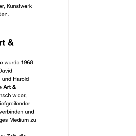
er, Kunstwerk 
den.
t & 
ge wurde 1968 
 David 
n und Harold 
e 
Art & 
nsch wider, 
iefgreifender 
 verbinden und 
iges Medium zu 