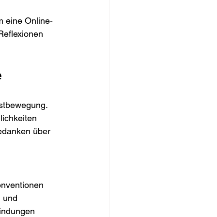
m eine Online-
Reflexionen 
e
nstbewegung. 
lichkeiten 
Gedanken über 
onventionen 
g und 
bindungen 