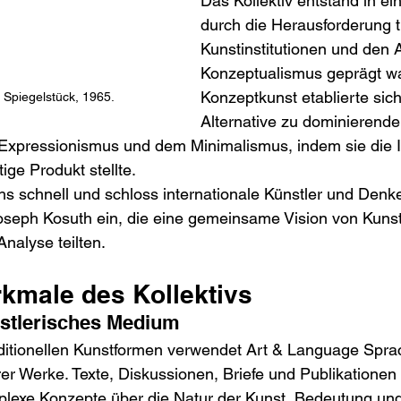
Das Kollektiv entstand in ein
durch die Herausforderung tr
Kunstinstitutionen und den A
Konzeptualismus geprägt wa
Konzeptkunst etablierte sic
 Spiegelstück, 1965.
Alternative zu dominieren
Expressionismus und dem Minimalismus, indem sie die I
tige Produkt stellte.
 schnell und schloss internationale Künstler und Denke
eph Kosuth ein, die eine gemeinsame Vision von Kunst
Analyse teilten.
rkmale des Kollektivs
nstlerisches Medium
ditionellen Kunstformen verwendet Art & Language Sprac
rer Werke. Texte, Diskussionen, Briefe und Publikationen
exe Konzepte über die Natur der Kunst, Bedeutung und