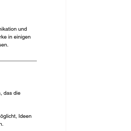
nikation und 
rke in einigen 
sen.
, das die 
öglicht, Ideen 
n.