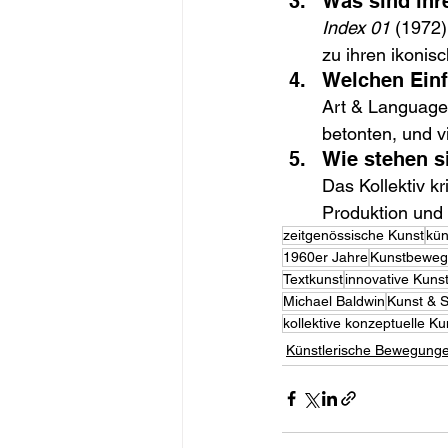
Was sind ihr
Index 01
 (1972)
zu ihren ikonis
Welchen Einf
Art & Language 
betonten, und v
Wie stehen si
Das Kollektiv kri
Produktion und 
zeitgenössische Kunst
kün
1960er Jahre
Kunstbewe
Textkunst
innovative Kuns
Michael Baldwin
Kunst & 
kollektive konzeptuelle Ku
Künstlerische Bewegung