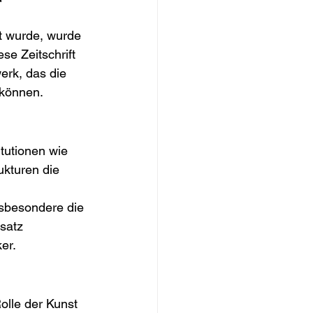
ht wurde, wurde 
se Zeitschrift 
erk, das die 
 können.
itutionen wie 
ukturen die 
nsbesondere die 
satz 
er.
olle der Kunst 