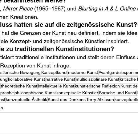
e bekanntesten Werke?
, 
Mirror Piece
 (1965–1967) und 
Blurting in A & L Online
chen Kreationen.
luss hatten sie auf die zeitgenössische Kunst?
hat die Grenzen der Kunst neu definiert, indem sie Ideen
iele Konzept- und zeitgenössische Künstler inspiriert.
e zu traditionellen Kunstinstitutionen?
tisiert traditionelle Institutionen und stellt deren Einfluss 
Rezeption von Kunst infrage.
stlerische Bewegung
Konzeptkunst
moderne Kunst
Avantgarde
experime
gung
kollaborative Kunst
narrative Kunst
multidisziplinäre Kunst
kritische
t
theoretische Kunst
intellektuelle Kunst
künstlerische Reflexion
Kunst de
Sprache
philosophische Kunst
konzeptuelle Künstler
Sprache und Kunst
nst
konzeptuelle Ästhetik
Kunst des Denkens
Terry Atkinson
konzeptuell
en