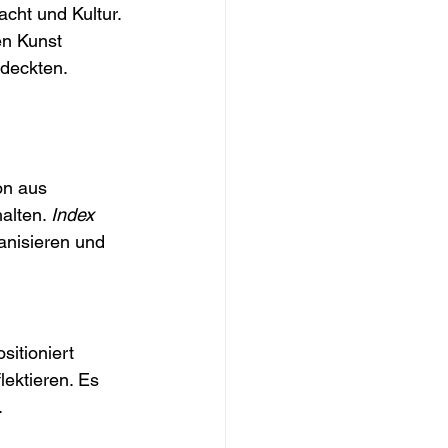
cht und Kultur. 
en Kunst 
deckten.
on aus 
alten. 
Index 
anisieren und 
itioniert 
ektieren. Es 
.