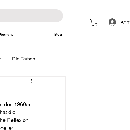
Anm
Über uns
Blog
r
Die Farben
in den 1960er 
hat die 
he Reflexion 
neller 