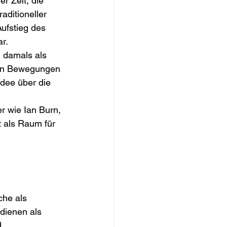
er Zeit, die 
aditioneller 
ufstieg des 
r. 
h damals als 
den Bewegungen 
dee über die 
r wie Ian Burn, 
 als Raum für 
he als 
 dienen als 
 