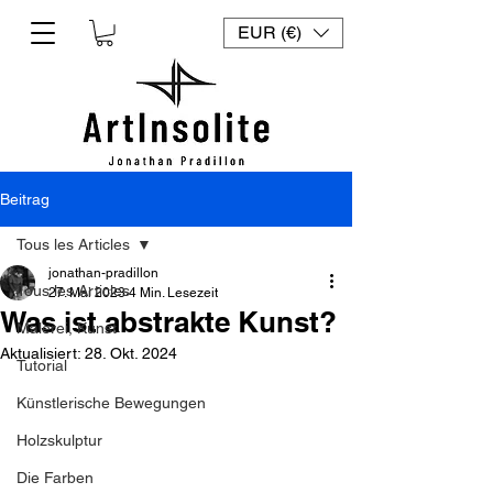
EUR (€)
Beitrag
Tous les Articles
jonathan-pradillon
Tous les Articles
27. Mai 2023
4 Min. Lesezeit
Was ist abstrakte Kunst?
Malerei, Kunst
Aktualisiert:
28. Okt. 2024
Tutorial
Künstlerische Bewegungen
Holzskulptur
Die Farben