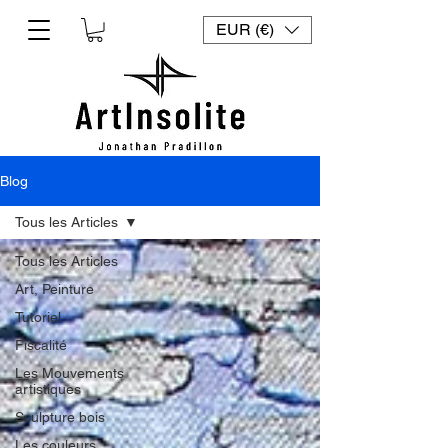
EUR (€)
Blog
Tous les Articles
Tous les Articles
Art, Peinture
Tutoriel
Fiscalité
Les Mouvements
artistiques
Sculpture bois
Les couleurs