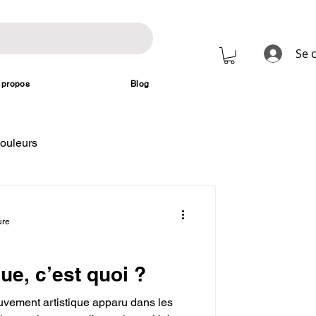
Se 
 propos
Blog
ouleurs
ure
que, c’est quoi ?