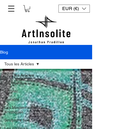
EUR (€)
Blog
Tous les Articles
Tous les Articles
Art, Peinture
Tutoriel
Fiscalité
Les Mouvements
artistiques
Sculpture bois
Les couleurs