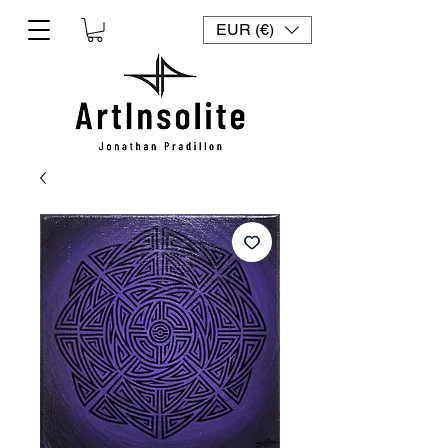
EUR (€)