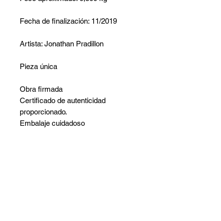
Fecha de finalización: 11/2019
Artista: Jonathan Pradillon
Pieza única
Obra firmada
Certificado de autenticidad
proporcionado.
Embalaje cuidadoso
No hay reseñas todavía
Comparte tu opinión. Deja la primera
reseña.