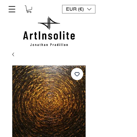
EUR (€)