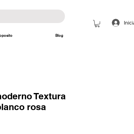
Inic
oposito
Blog
oderno Textura
blanco rosa