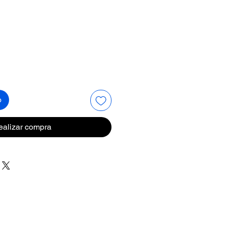
recio
o
ealizar compra