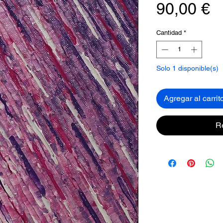
P
90,00 €
Cantidad
*
Solo 1 disponible(s)
Agregar al carrit
R