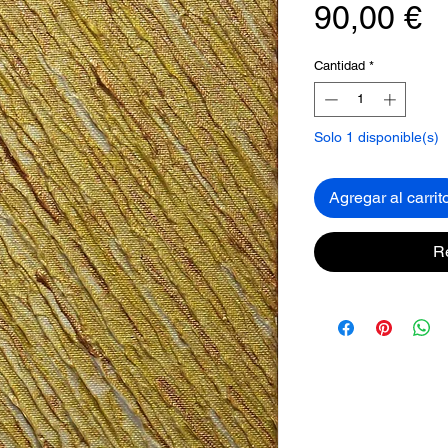
P
90,00 €
Cantidad
*
Solo 1 disponible(s)
Agregar al carrit
R