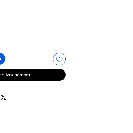
recio
o
ealizar compra