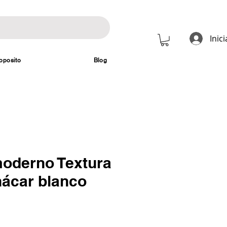
Inic
oposito
Blog
oderno Textura
nácar blanco