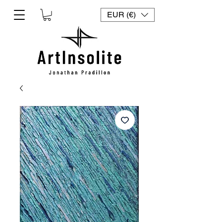
EUR (€)