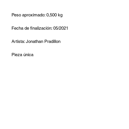
Peso aproximado: 0,500 kg
Fecha de finalización: 05/2021
Artista: Jonathan Pradillon
Pieza única
trabajo firmado
Certificado de autenticidad
proporcionado.
Embalaje cuidadoso
No hay reseñas todavía
Comparte tu opinión. Deja la primera