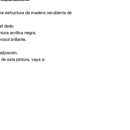
re estructura de madera recubierta de
el dedo
tura acrílica negra.
osol brillante.
lización.
 de esta pintura, vaya a: