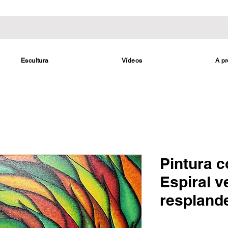
Escultura
Vídeos
A pr
Pintura 
Espiral v
respland