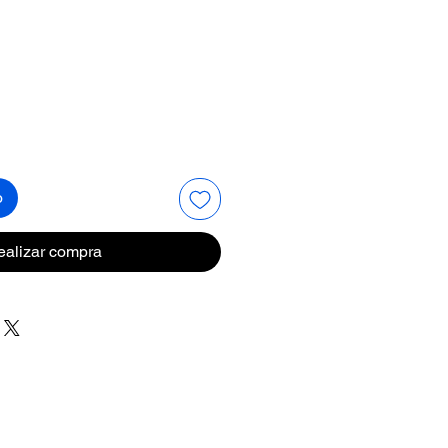
Precio
o
ealizar compra