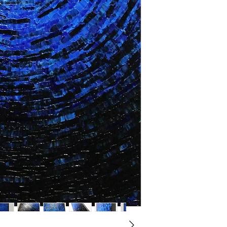
Realizado enterame
lienzo tiene un rel
acentúa la sensaci
Cada fragmento for
expansión, similar 
Un cuadro ideal pa
meditativos, o pa
envolvente que atra