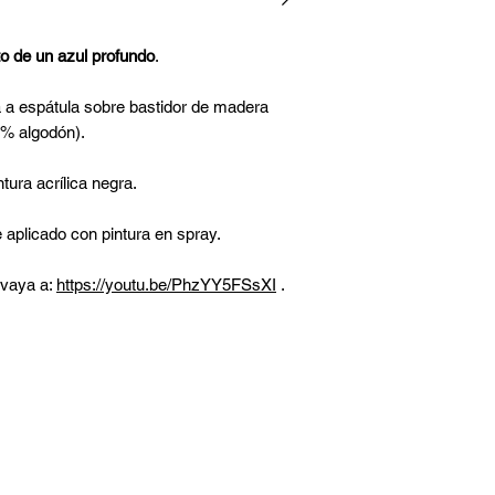
o de un azul profundo
.
ca a espátula sobre bastidor de madera
0% algodón).
tura acrílica negra.
e aplicado con pintura en spray.
 vaya a:
https://youtu.be/PhzYY5FSsXI
.