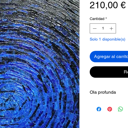
210,00 €
Cantidad
*
Solo 1 disponible(s)
Agregar al carrit
R
Ola profunda
Esta obra evoca la
abismo. Los tonos 
como una ola susp
movimiento silenci