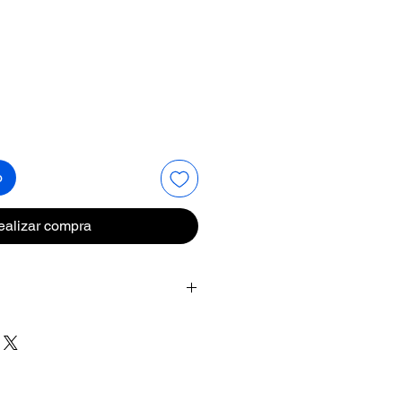
Precio
o
ealizar compra
 misteriosa intensidad del
azules se mueven en espiral
endida, congelada en un
oso.