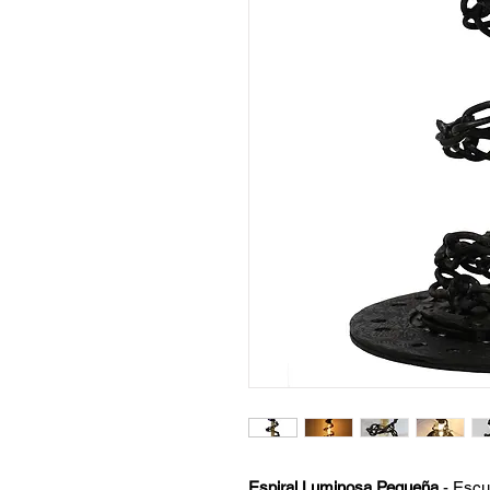
Espiral Luminosa Pequeña
- Escu