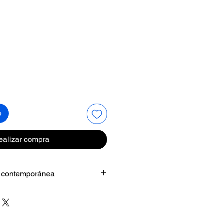
Precio
o
ealizar compra
a contemporánea
ina el rigor del metal con el
nto.
e una vieja cadena y un disco de