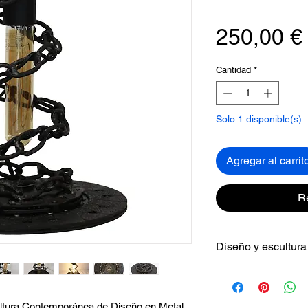
250,00 €
Cantidad
*
Solo 1 disponible(s)
Agregar al carrit
R
Diseño y escultur
Esta escultura comb
ímpetu del movimie
Forjada a partir d
ltura Contemporánea de Diseño en Metal