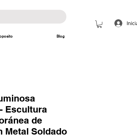
Inic
oposito
Blog
Luminosa
- Escultura
oránea de
n Metal Soldado