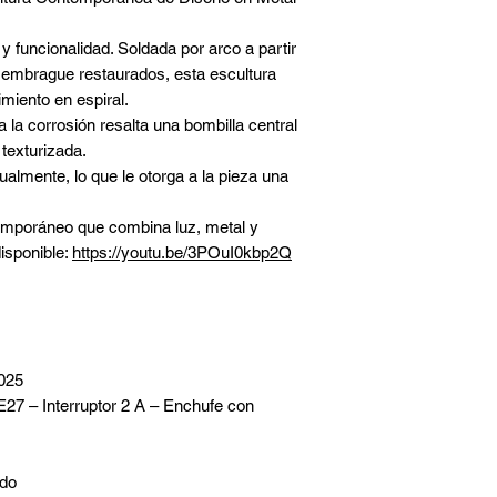
embrague, reensam
y funcionalidad. Soldada por arco a partir
arco, encarna la i
 embrague restaurados, esta escultura
segunda vida a la 
iento en espiral.
puramente utilitari
a la corrosión resalta una bombilla central
La espiral, motivo 
 texturizada.
continuidad y la v
mente, lo que le otorga a la pieza una
alrededor de la luz
en una tensión entr
temporáneo que combina luz, metal y
La textura rugosa 
disponible:
https://youtu.be/3POuI0kbp2Q
preservada, dialog
central, creando un
y casi orgánica.
Obra de interior, e
hierro con la delic
2025
convierte en una p
 E27 – Interruptor 2 A – Enchufe con
latido visible.
ido