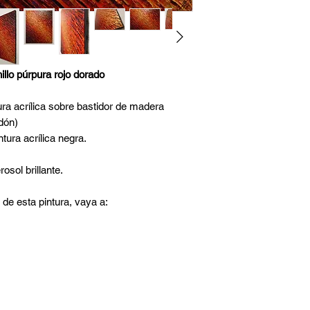
illo púrpura rojo dorado
ura acrílica sobre bastidor de madera
dón)
tura acrílica negra.
osol brillante.
 de esta pintura, vaya a: