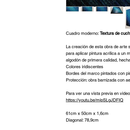
Cuadro moderno:
Textura de cuchi
La creación de esta obra de arte 
para aplicar pintura acrílica a u
algodón de primera calidad, hech
Colores iridiscentes
Bordes del marco pintados con pin
Protección: obra barnizada con aer
Para ver una vista previa en video
https://youtu.be/mipSLgJDFIQ
61cm x 50cm x 1,6cm
Diagonal: 78,9cm