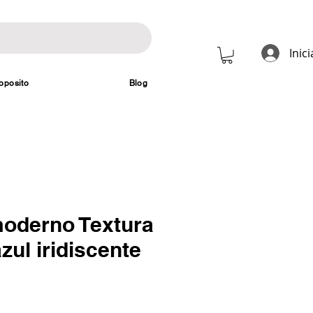
Inic
oposito
Blog
oderno Textura
azul iridiscente
Precio