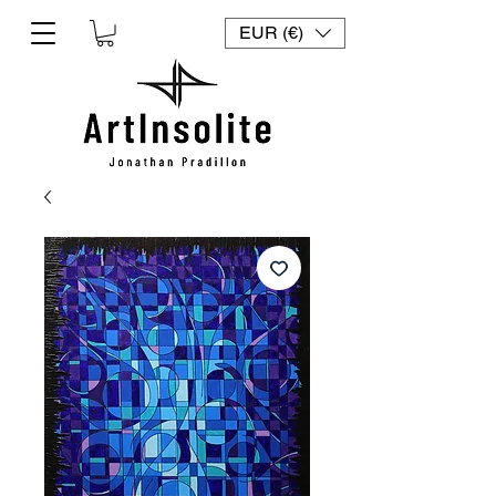
EUR (€)