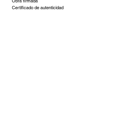
Obra firmada
Certificado de autenticidad
proporcionado.
Embalaje cuidadoso
No hay reseñas todavía
Comparte tu opinión. Deja la primera
reseña.
Dejar una reseña