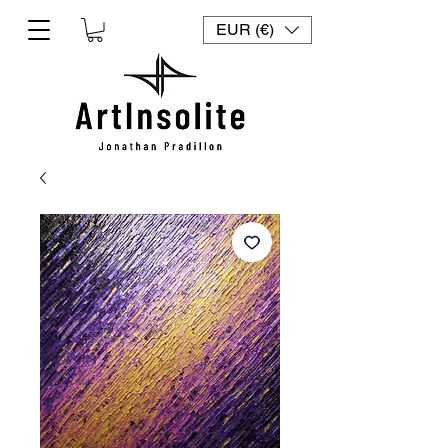
EUR (€)