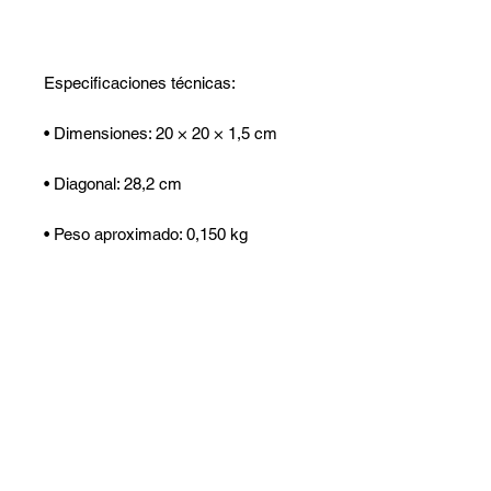
Especificaciones técnicas:
• Dimensiones: 20 × 20 × 1,5 cm
• Diagonal: 28,2 cm
• Peso aproximado: 0,150 kg
• Fecha de creación: abril de 2026
• Pieza única, firmada por el artista
Jonathan Pradillon
• Certificado de autenticidad incluido
• Empaquetado cuidadosamente y
de forma segura