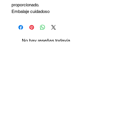
proporcionado.
Embalaje cuidadoso
No hay reseñas todavía
Comparte tu opinión. Deja la primera
reseña.
Dejar una reseña