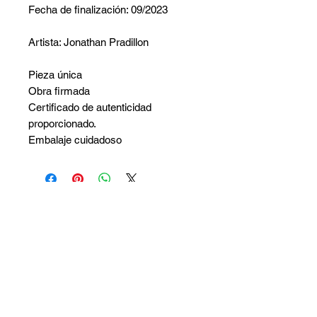
Fecha de finalización: 09/2023
Artista: Jonathan Pradillon
Pieza única
Obra firmada
Certificado de autenticidad
proporcionado.
Embalaje cuidadoso
No hay reseñas todavía
Comparte tu opinión. Deja la primera
reseña.
Dejar una reseña