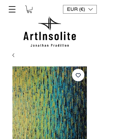
EUR (€)