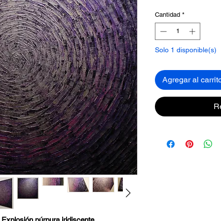
Cantidad
*
Solo 1 disponible(s)
Agregar al carrit
R
:
Explosión púrpura iridiscente