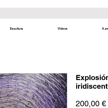
Escultura
Vídeos
A pr
Explosió
iridiscen
200,00 €