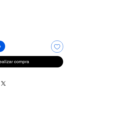
o
ealizar compra