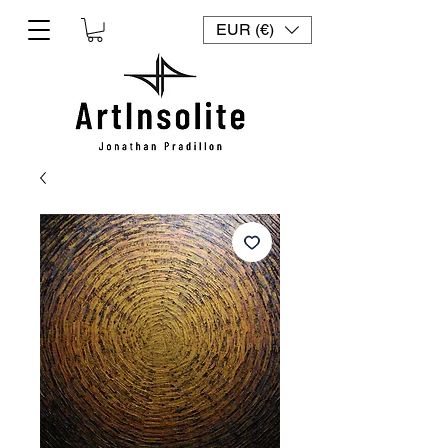
EUR (€)