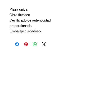
Pieza única
Obra firmada
Certificado de autenticidad
proporcionado.
Embalaje cuidadoso
No hay reseñas todavía
Comparte tu opinión. Deja la primera
reseña.
Dejar una reseña