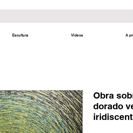
Escultura
Vídeos
A pr
Obra sobr
dorado v
iridiscen