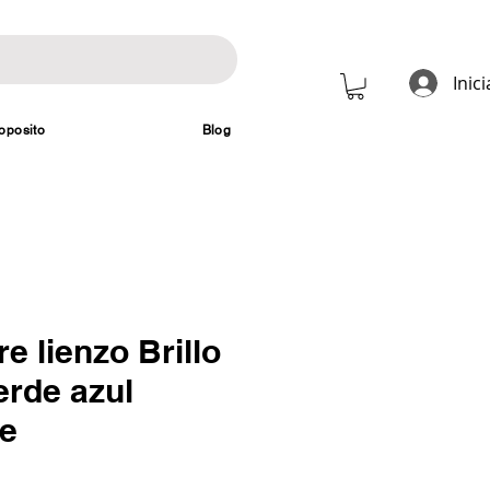
Inic
oposito
Blog
e lienzo Brillo
erde azul
te