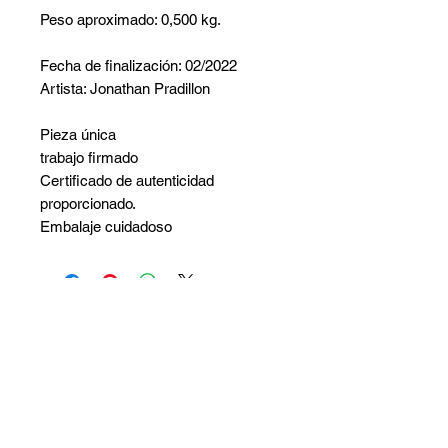
Peso aproximado: 0,500 kg.
Fecha de finalización: 02/2022
Artista: Jonathan Pradillon
Pieza única
trabajo firmado
Certificado de autenticidad
proporcionado.
Embalaje cuidadoso
No hay reseñas todavía
Comparte tu opinión. Deja la primera
reseña.
Dejar una reseña