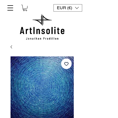
EUR (€)