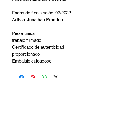
Fecha de finalización: 03/2022
Artista: Jonathan Pradillon
Pieza única
trabajo firmado
Certificado de autenticidad
proporcionado.
Embalaje cuidadoso
No hay reseñas todavía
Comparte tu opinión. Deja la primera
reseña.
Dejar una reseña