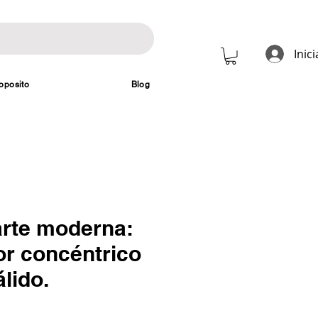
Inic
oposito
Blog
arte moderna:
or concéntrico
lido.