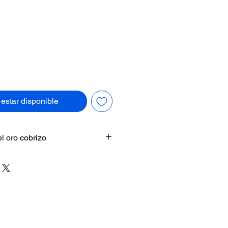
Precio
l estar disponible
el oro cobrizo
éntrico dorado
difunde una
la que el oro, el cobre y el
an en círculos hipnóticos.
tula, el denso material atrapa
lejos irisados que transforman la
lo desde el que se mire.