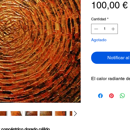
100,00 €
Cantidad
*
Agotado
Notificar a
El calor radiante d
Cálido brillo conc
intensidad solar en 
naranja se entrelaz
Trabajado con espá
la luz y revela ref
obra según el ángu
 concéntrico dorado cálido
.