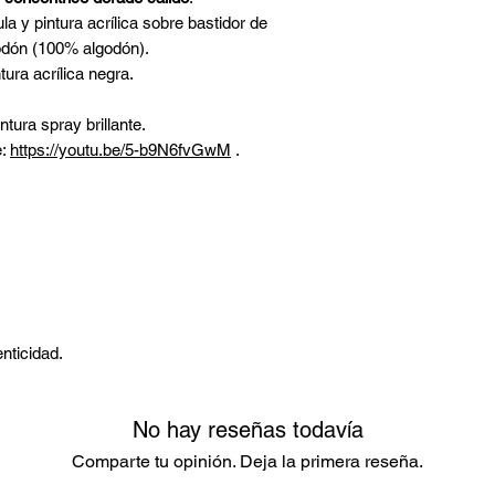
El dorado predomin
a y pintura acrílica sobre bastidor de
vital, se caldea aq
odón (100% algodón).
anaranjados que ev
tura acrílica negra.
vitalidad de la tier
una atmósfera aco
tura spray brillante.
impulso positivo.
e:
https://youtu.be/5-b9N6fvGwM
.
Potente y reconfort
contemporáneo act
Irradia calidez y vi
que invita a una co
meditativa.
nticidad.
No hay reseñas todavía
Comparte tu opinión. Deja la primera reseña.