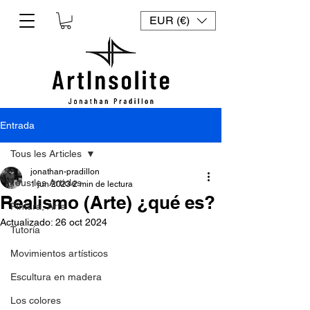
EUR (€)
Entrada
Tous les Articles
jonathan-pradillon
Tous les Articles
1 jun 2023
2 min de lectura
Realismo (Arte) ¿qué es?
Pintura, Arte
Actualizado:
26 oct 2024
Tutoría
Movimientos artísticos
Escultura en madera
Los colores