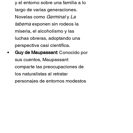
y el entorno sobre una familia a lo 
largo de varias generaciones. 
Novelas como 
Germinal
 y 
La 
taberna
 exponen sin rodeos la 
miseria, el alcoholismo y las 
luchas obreras, adoptando una 
perspectiva casi científica.
Guy de Maupassant
: Conocido por 
sus cuentos, Maupassant 
comparte las preocupaciones de 
los naturalistas al retratar 
personajes de entornos modestos 
y situaciones humanas difíciles. 
Sus relatos revelan a menudo la 
brutalidad de la vida, las 
limitaciones sociales y el impacto 
de la sociedad en los individuos. 
Utiliza un estilo sencillo y preciso 
para capturar la verdad de los 