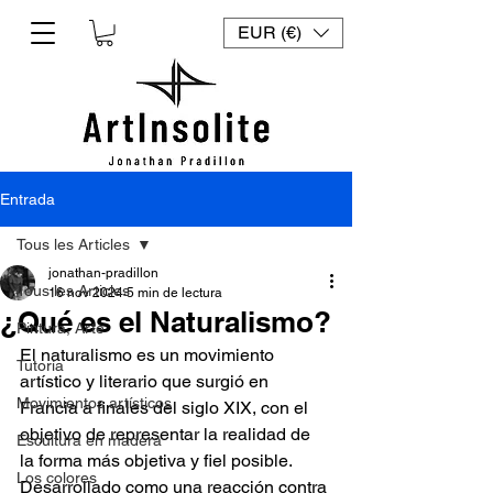
EUR (€)
Entrada
Tous les Articles
jonathan-pradillon
Tous les Articles
16 nov 2024
5 min de lectura
¿Qué es el Naturalismo?
Pintura, Arte
El naturalismo es un movimiento 
Tutoría
artístico y literario que surgió en 
Movimientos artísticos
Francia a finales del siglo XIX, con el 
objetivo de representar la realidad de 
Escultura en madera
la forma más objetiva y fiel posible. 
Los colores
Desarrollado como una reacción contra 