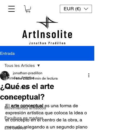
EUR (€)
Entrada
Tous les Articles
jonathan-pradillon
Tous les Articles
4 ene 2025
4 min de lectura
¿Qué es el arte
Pintura, Arte
conceptual?
Tutoría
El 
arte conceptual
 es una forma de 
Movimientos artísticos
expresión artística que coloca la idea o 
Escultura en madera
el concepto en el centro de la obra, a 
menudo relegando a un segundo plano 
Los colores