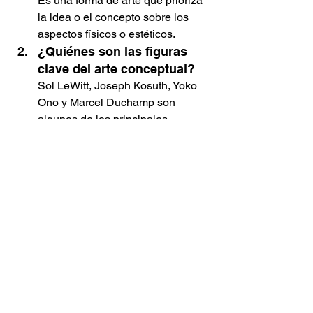
Es una forma de arte que prioriza 
la idea o el concepto sobre los 
aspectos físicos o estéticos.
¿Quiénes son las figuras 
clave del arte conceptual?
Sol LeWitt, Joseph Kosuth, Yoko 
Ono y Marcel Duchamp son 
algunos de los principales 
exponentes de este movimiento.
¿Cuáles son las principales 
características del arte 
conceptual?
El enfoque en la idea, el 
cuestionamiento del objeto 
artístico, la importancia del 
proceso y la participación 
intelectual del público.
¿Cómo ha influido el arte 
conceptual en el arte 