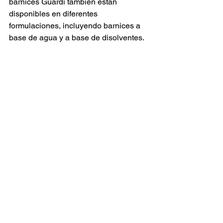
barnices Guardi también están 
disponibles en diferentes 
formulaciones, incluyendo barnices a 
base de agua y a base de disolventes. 
Los barnices están diseñados para 
proteger tu trabajo contra los efectos 
nocivos del sol, el polvo y la 
contaminación, al tiempo que mejoran 
la apariencia de tus pinturas dándoles 
un acabado profesional. La aplicación 
del barniz Guardi es fácil y rápida, y se 
puede hacer con un pincel, un 
pulverizador o en aerosol.
5. Sennelier
Sennelier es una marca de renombre 
en el mundo del arte que ofrece una 
amplia gama de productos para artistas 
profesionales y aficionados. Entre 