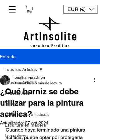
EUR (€)
Entrada
Tous les Articles
jonathan-pradillon
Tous les Articles
9 may 2023
5 min de lectura
¿Qué barniz se debe
Pintura, Arte
utilizar para la pintura
Tutoría
acrílica?
Movimientos artísticos
Actualizado:
27 oct 2024
Escultura en madera
Cuando haya terminado una pintura 
Los colores
acrílica, puede optar por protegerla 