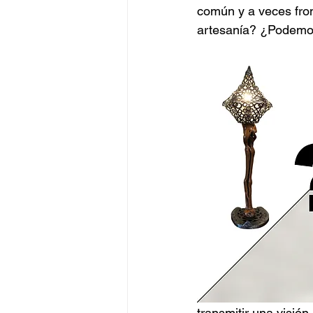
común y a veces fron
artesanía? ¿Podemos 
transmitir una visión