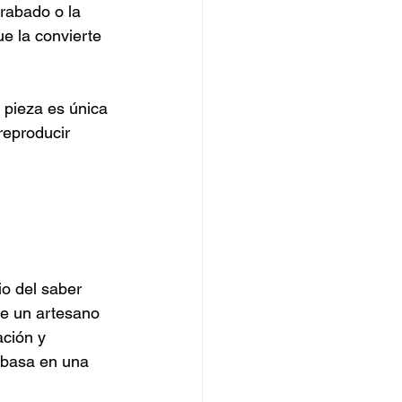
rabado o la 
ue la convierte 
 pieza es única 
reproducir 
io del saber 
de un artesano 
ción y 
e basa en una 