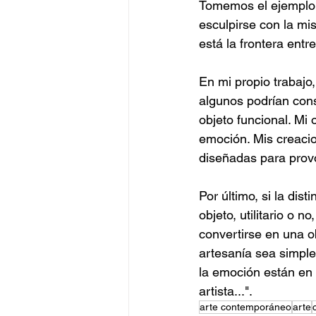
Tomemos el ejemplo d
esculpirse con la mi
está la frontera entr
En mi propio trabaj
algunos podrían cons
objeto funcional. Mi 
emoción. Mis creacio
diseñadas para provo
Por último, si la dist
objeto, utilitario o 
convertirse en una ob
artesanía sea simple
la emoción están en 
artista...".
arte contemporáneo
arte