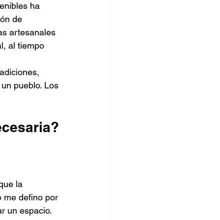
enibles ha 
ión de 
as artesanales 
l, al tiempo 
adiciones, 
 un pueblo. Los 
ecesaria?
que la 
o me defino por 
r un espacio. 