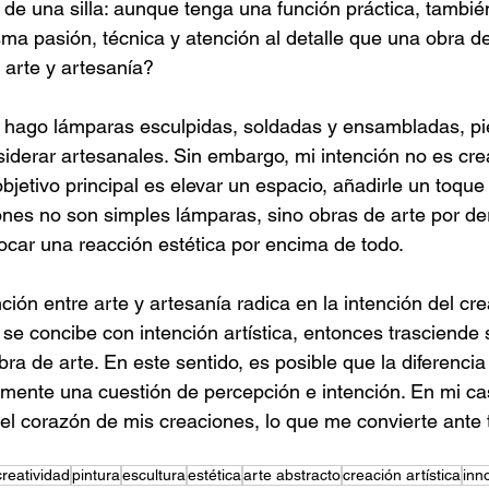
e una silla: aunque tenga una función práctica, tambié
sma pasión, técnica y atención al detalle que una obra d
e arte y artesanía?
o, hago lámparas esculpidas, soldadas y ensambladas, p
iderar artesanales. Sin embargo, mi intención no es cre
objetivo principal es elevar un espacio, añadirle un toque
nes no son simples lámparas, sino obras de arte por de
car una reacción estética por encima de todo.
inción entre arte y artesanía radica en la intención del crea
no, se concibe con intención artística, entonces trasciende
ra de arte. En este sentido, es posible que la diferencia 
mente una cuestión de percepción e intención. En mi caso
el corazón de mis creaciones, lo que me convierte ante 
creatividad
pintura
escultura
estética
arte abstracto
creación artística
inn