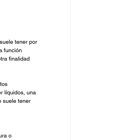
suele tener por 
a función 
ra finalidad 
tos 
r líquidos, una 
o suele tener 
ura o 