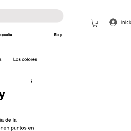
Inic
oposito
Blog
a
Los colores
y
a de la 
enen puntos en 