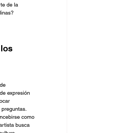
te de la 
linas?
los 
nde 
de expresión 
ocar 
preguntas. 
oncebirse como 
artista busca 
ultura, 