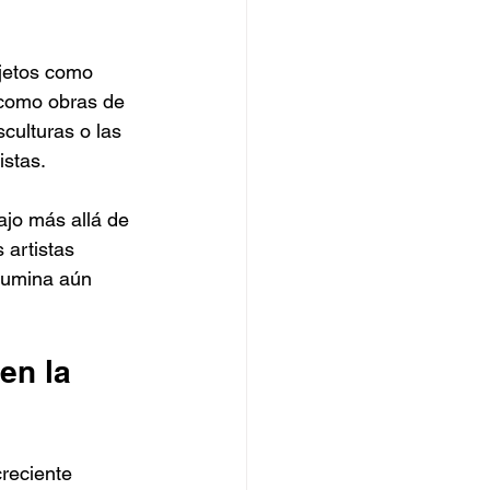
bjetos como 
s como obras de 
ulturas o las 
istas.
ajo más allá de 
 artistas 
fumina aún 
en la 
reciente 