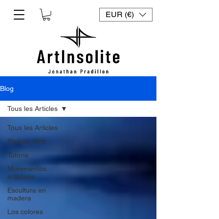
EUR (€)
Blog
Tous les Articles
Tous les Articles
Pintura, Arte
Tutoría
Movimientos
artísticos
Escultura en
madera
Los colores