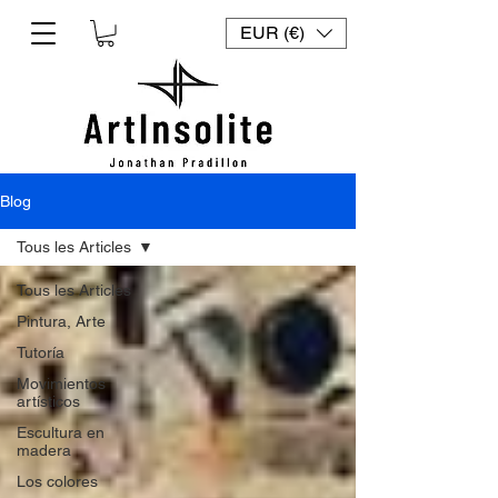
EUR (€)
Blog
Tous les Articles
Tous les Articles
Pintura, Arte
Tutoría
Movimientos
artísticos
Escultura en
madera
Los colores