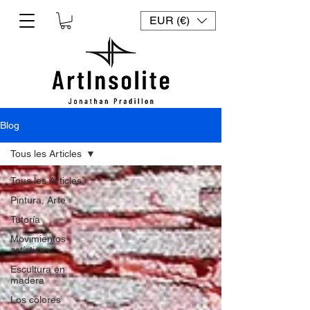
EUR (€)
Blog
Tous les Articles
Tous les Articles
Pintura, Arte
Tutoría
Movimientos
artísticos
Escultura en
madera
Los colores