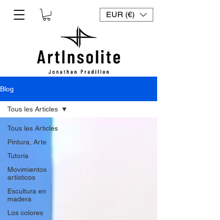
EUR (€)
Blog
Tous les Articles
Tous les Articles
Pintura, Arte
Tutoría
Movimientos
artísticos
Escultura en
madera
Los colores