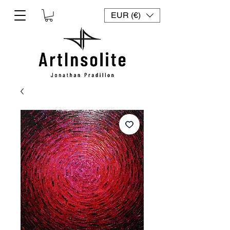
EUR (€)