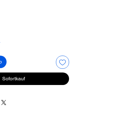
reis
r
b
Sofortkauf