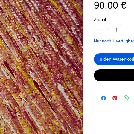
P
90,00 €
Anzahl
*
Nur noch 1 verfügba
In den Warenkor