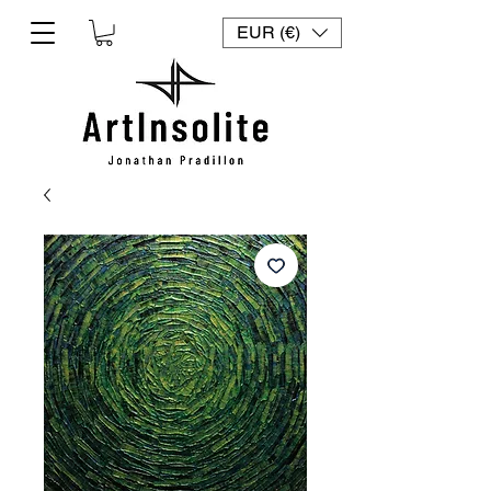
EUR (€)