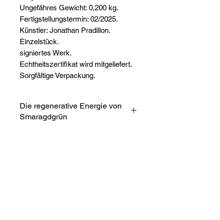
Ungefähres Gewicht: 0,200 kg.
Fertigstellungstermin: 02/2025.
Künstler: Jonathan Pradillon.
Einzelstück.
signiertes Werk.
Echtheitszertifikat wird mitgeliefert.
Sorgfältige Verpackung.
Die regenerative Energie von
Smaragdgrün
Konzentrischer Splitter
Smaragdgrün
entfaltet eine
kreisförmige Vibration, in der jede
Nuance zu atmen und sich unter
Noch keine Bewertungen
dem Einfluss des Lichts zu
vorhanden
verwandeln scheint. Die
Jetzt die erste Bewertung abgeben.
aufeinanderfolgenden Kreise, die
mit dem Messer ausgeführt